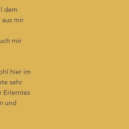
ll dem
 aus mir
uch mir
hl hier im
ete sehr
 Erlerntes
in und