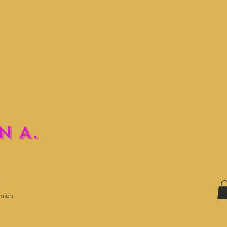
N A.
mich