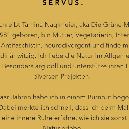
S E R V U S .
schreibt
Tamina Naglmeier, aka Die Grüne M
981 geboren, bin Mutter, Vegetarierin, Inte
 Antifaschistin, neurodivergent und finde 
dinär witzig. Ich liebe die Natur im Allgem
 Besonders arg doll und unterstütze ihren E
diversen Projekten.
paar Jahren habe ich in einem Burnout beg
Dabei merkte ich schnell, dass ich beim Ma
n eine innere Ruhe erfahre, wie ich sie sonst
Natur erlebe.