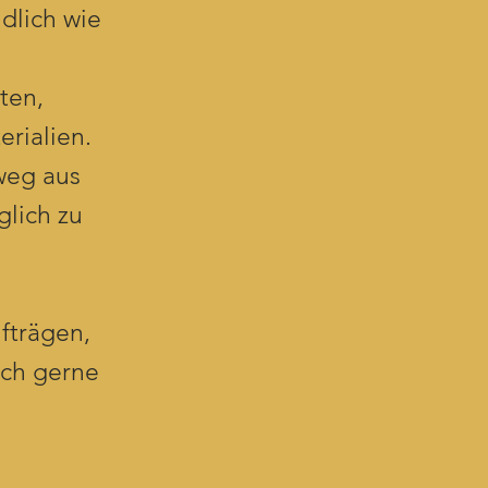
ndlich wie
ten,
rialien.
weg aus
glich zu
fträgen,
ich gerne