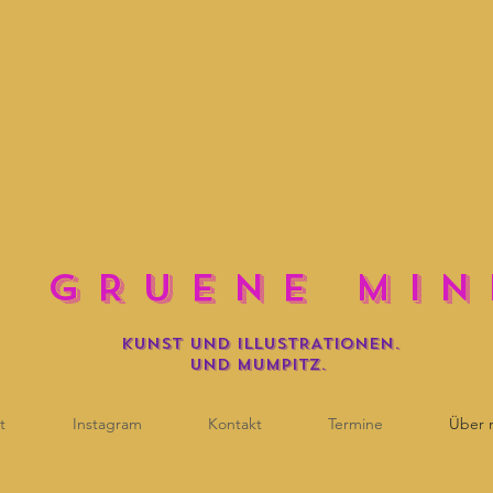
E G R U E N E M I N 
KUNST UND iLLUSTRATIONEN.
und mumpitz.
t
Instagram
Kontakt
Termine
Über 