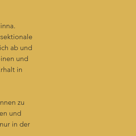
inna.
rsektionale
mich ab und
einen und
rhalt in
onnen zu
len und
 nur in der