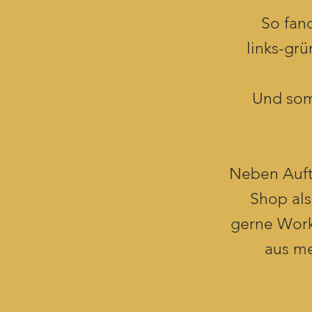
So fan
links-gr
Und som
Neben Auft
Shop als
gerne Works
aus me