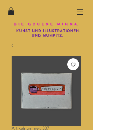
D I E G R U E N E M I N N A.
KUNST UND iLLUSTRATIONEN.
und mumpitz.
Artikelnummer: 307