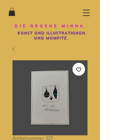
D I E G R U E N E M I N N A.
KUNST UND iLLUSTRATIONEN.
und mumpitz.
Artikelnummer: 329