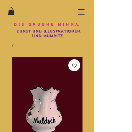
D I E G R U E N E M I N N A.
KUNST UND iLLUSTRATIONEN.
und mumpitz.