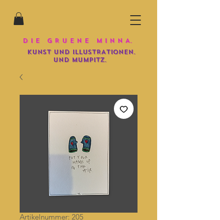
D I E G R U E N E M I N N A.
KUNST UND iLLUSTRATIONEN.
und mumpitz.
Artikelnummer: 205