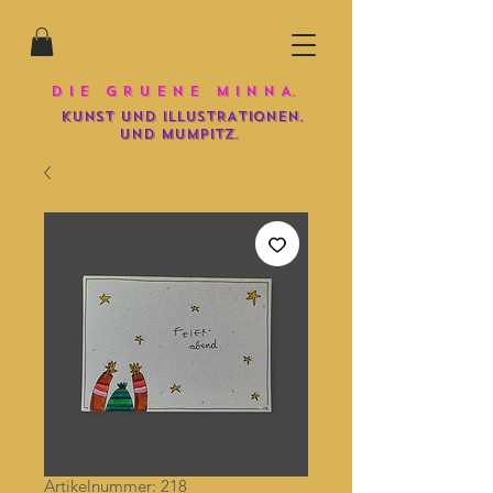
D I E G R U E N E M I N N A.
KUNST UND iLLUSTRATIONEN.
und mumpitz.
Artikelnummer: 218