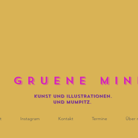
E G R U E N E M I N 
KUNST UND iLLUSTRATIONEN.
und mumpitz.
t
Instagram
Kontakt
Termine
Über 