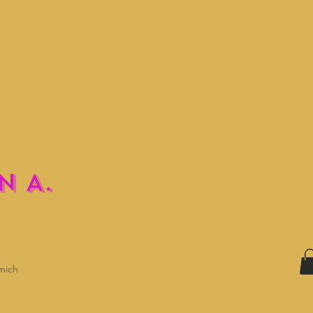
N A.
mich