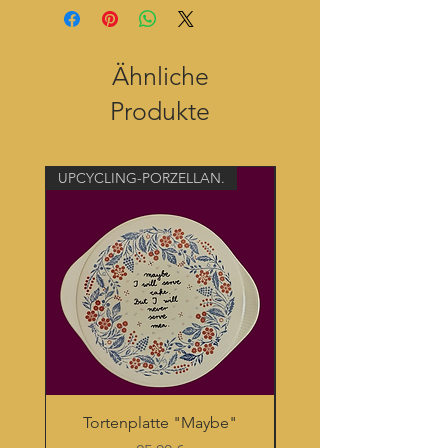
Ähnliche
Produkte
UPCYCLING-PORZELLAN.
UPCYCLING-PORZELLAN
Tortenplatte "Maybe"
Upcycling-Tasse "Sch