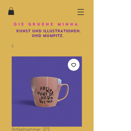
D I E G R U E N E M I N N A.
KUNST UND iLLUSTRATIONEN.
und mumpitz.
Artikelnummer: 375