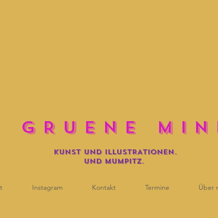
E G R U E N E M I N 
KUNST UND iLLUSTRATIONEN.
und mumpitz.
t
Instagram
Kontakt
Termine
Über 