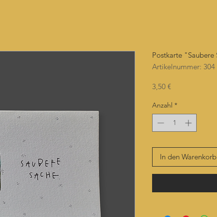
Postkarte "Saubere
Artikelnummer: 304
Preis
3,50 €
Anzahl
*
In den Warenkorb