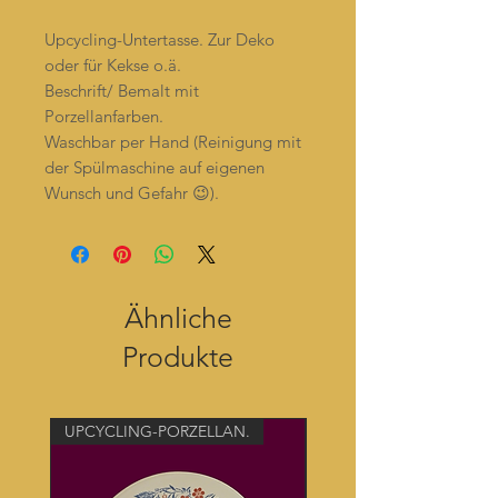
Upcycling-Untertasse. Zur Deko
oder für Kekse o.ä.
Beschrift/ Bemalt mit
Porzellanfarben.
Waschbar per Hand (Reinigung mit
der Spülmaschine auf eigenen
Wunsch und Gefahr 😉).
Ähnliche
Produkte
UPCYCLING-PORZELLAN.
UPCYCLING-PORZELLAN