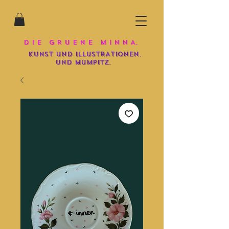
D I E G R U E N E M I N N A.
KUNST UND iLLUSTRATIONEN.
und mumpitz.